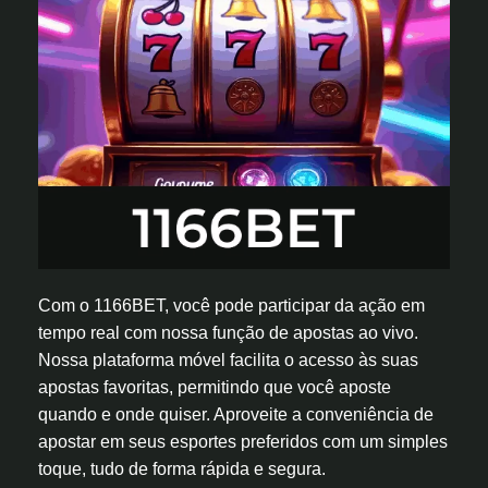
Com o 1166BET, você pode participar da ação em
tempo real com nossa função de apostas ao vivo.
Nossa plataforma móvel facilita o acesso às suas
apostas favoritas, permitindo que você aposte
quando e onde quiser. Aproveite a conveniência de
apostar em seus esportes preferidos com um simples
toque, tudo de forma rápida e segura.