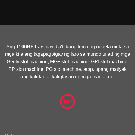
Ang
1166BET
ay may iba't ibang tema ng nobela mula sa
mga kilalang tagapagbigay ng laro sa mundo tulad ng mga
Geely slot machine, MG+ slot machine, GPI slot machine,
PP slot machine, PG slot machine, atbp. upang matiyak
ang kalidad at kaligtasan ng mga manlalaro.