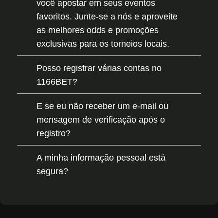
você apostar em seus eventos
favoritos. Junte-se a nós e aproveite
as melhores odds e promoções
exclusivas para os torneios locais.
Posso registrar várias contas no
1166BET?
E se eu não receber um e-mail ou
mensagem de verificação após o
registro?
A minha informação pessoal está
segura?