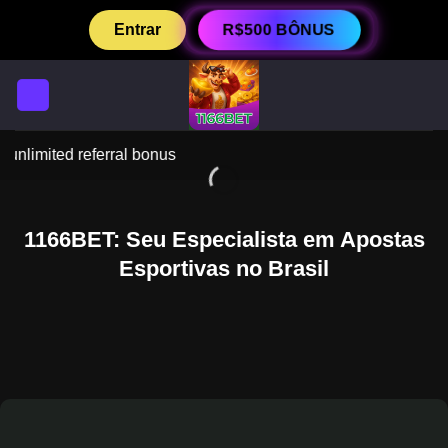
Skip
Entrar
R$500 BÔNUS
to
content
mited referral bonus
1166BET: Seu Especialista em Apostas
Esportivas no Brasil