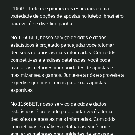
1166BET oferece promoções especiais e uma
variedade de opções de apostas no futebol brasileiro
para você se divertir e ganhar.
No 1166BET, nosso serviço de odds e dados
estatísticos é projetado para ajudar você a tomar
decisões de apostas mais informadas. Com odds
competitivas e análises detalhadas, você pode
avaliar as melhores oportunidades de apostas e
maximizar seus ganhos. Junte-se a nós e aproveite a
expertise que oferecemos para suas apostas
esportivas.
No 1166BET, nosso serviço de odds e dados
estatísticos é projetado para ajudar você a tomar
decisões de apostas mais informadas. Com odds
competitivas e análises detalhadas, você pode
avaliar as melhores oportunidades de apostas e